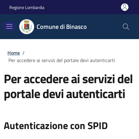
Salta al contenuto principale
Skip to footer content
Regione Lombardia
Comune di Binasco
Briciole di pane
Home
/
Per accedere ai servizi del portale devi autenticarti
Per accedere ai servizi del
portale devi autenticarti
Autenticazione con SPID