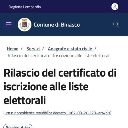
Salta al contenuto principale
Skip to footer content
Regione Lombardia
Comune di Binasco
Briciole di pane
Home
/
Servizi
/
Anagrafe e stato civile
/
Rilascio del certificato di iscrizione alle liste elettorali
Rilascio del certificato di
iscrizione alle liste
elettorali
(
urn:nir:presidente.repubblica:decreto:1967-03-20;223~art4bis
)
Servizio attivo