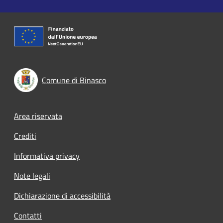
Comune di Binasco
Footer menu
Area riservata
Crediti
Informativa privacy
Note legali
Dichiarazione di accessibilità
Contatti