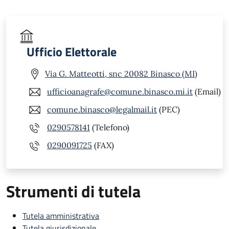
Ufficio Elettorale
Via G. Matteotti, snc 20082 Binasco (MI)
ufficioanagrafe@comune.binasco.mi.it
(Email)
comune.binasco@legalmail.it
(PEC)
0290578141
(Telefono)
0290091725
(FAX)
Strumenti di tutela
Tutela amministrativa
Tutela giurisdizionale