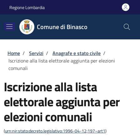
Salta al contenuto principale
Skip to footer content
Regione Lombardia
Comune di Binasco
Briciole di pane
Home
/
Servizi
/
Anagrafe e stato civile
/
Iscrizione alla lista elettorale aggiunta per elezioni
comunali
Iscrizione alla lista
elettorale aggiunta per
elezioni comunali
(
urn:nir:stato:decreto.legislativo:1996-04-12;197~art1
)