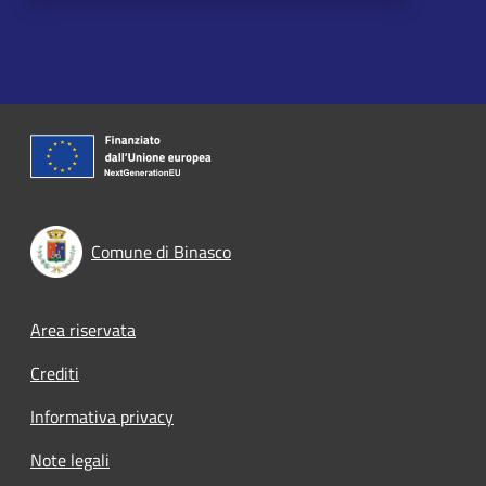
Comune di Binasco
Footer menu
Area riservata
Crediti
Informativa privacy
Note legali