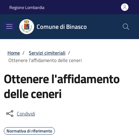
Salta al contenuto principale
Skip to footer content
Regione Lombardia
Comune di Binasco
Briciole di pane
Home
/
Servizi cimiteriali
/
Ottenere l'affidamento delle ceneri
Ottenere l'affidamento
delle ceneri
Condividi
Normativa di riferimento