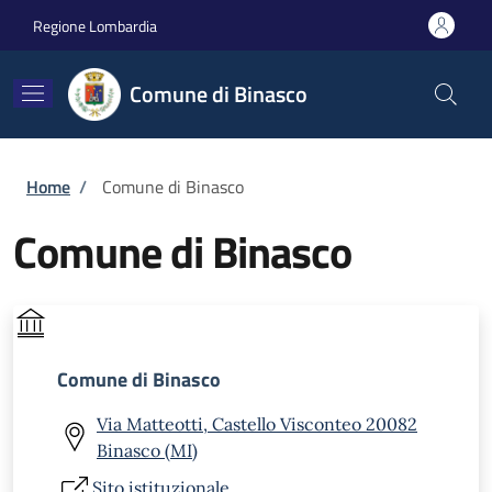
Salta al contenuto principale
Skip to footer content
Regione Lombardia
Comune di Binasco
Briciole di pane
Home
/
Comune di Binasco
Comune di Binasco
Comune di Binasco
Via Matteotti, Castello Visconteo 20082
Binasco (MI)
Sito istituzionale