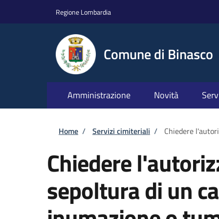
Salta al contenuto principale
Skip to footer content
Regione Lombardia
Comune di Binasco
Amministrazione
Novità
Serv
Briciole di pane
Home
/
Servizi cimiteriali
/
Chiedere l'autor
Chiedere l'autoriz
sepoltura di un c
inumazione o tum