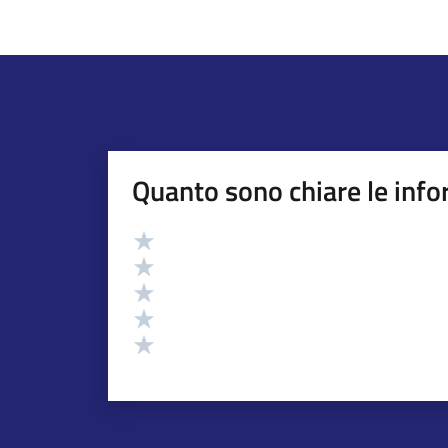
Quanto sono chiare le info
Valutazione
Valuta 5 stelle su 5
Valuta 4 stelle su 5
Valuta 3 stelle su 5
Valuta 2 stelle su 5
Valuta 1 stelle su 5