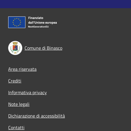
Comune di Binasco
Footer menu
Area riservata
Crediti
Informativa privacy
Note legali
Dichiarazione di accessibilità
Contatti