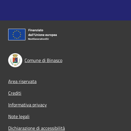
Comune di Binasco
Footer menu
Area riservata
Crediti
Informativa privacy
Note legali
Dichiarazione di accessibilità