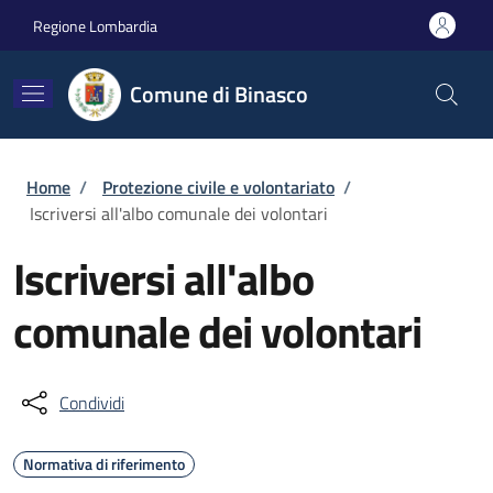
Salta al contenuto principale
Skip to footer content
Regione Lombardia
Comune di Binasco
Briciole di pane
Home
/
Protezione civile e volontariato
/
Iscriversi all'albo comunale dei volontari
Iscriversi all'albo
comunale dei volontari
Condividi
Normativa di riferimento