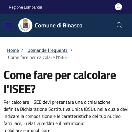
Salta al contenuto principale
Skip to footer content
Regione Lombardia
Comune di Binasco
Briciole di pane
Home
/
Domande frequenti
/
Come fare per calcolare l'ISEE?
Come fare per calcolare
l'ISEE?
Per calcolare l'ISEE devi presentare una dichiarazione,
definita Dichiarazione Sostitutiva Unica (DSU), nella quale devi
indicare la composizione e le caratteristiche del tuo nucleo
familiare, i relativi redditi e il patrimonio
mobiliare e immobiliare.