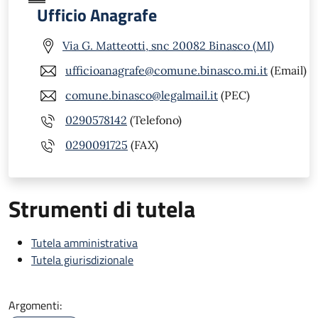
Ufficio Anagrafe
Via G. Matteotti, snc 20082 Binasco (MI)
ufficioanagrafe@comune.binasco.mi.it
(Email)
comune.binasco@legalmail.it
(PEC)
0290578142
(Telefono)
0290091725
(FAX)
Strumenti di tutela
Tutela amministrativa
Tutela giurisdizionale
Argomenti: