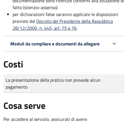
documentazione sono ritenute conformi alla situazione di
fatto (silenzio-assenso)
per dichiarazioni false saranno applicate le disposizioni
previste dal
Decreto del Presidente della Repubblica
28/12/2000, n. 445, art. 75 e 76
.
Moduli da compilare e documenti da allegare
Costi
Tipo di pagamento
Importo
La presentazione della pratica non prevede alcun
pagamento
Cosa serve
Per accedere al servizio, assicurati di avere: