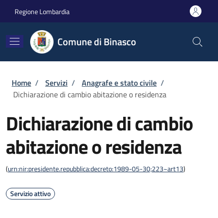
Salta al contenuto principale
Skip to footer content
Regione Lombardia
Comune di Binasco
Briciole di pane
Home
/
Servizi
/
Anagrafe e stato civile
/
Dichiarazione di cambio abitazione o residenza
Dichiarazione di cambio
abitazione o residenza
(
urn:nir:presidente.repubblica:decreto:1989-05-30;223~art13
)
Servizio attivo