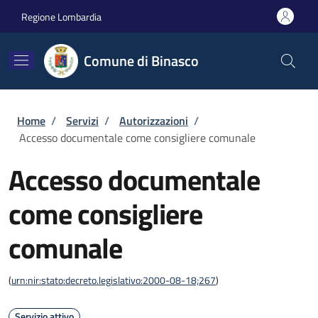
Salta al contenuto principale
Skip to footer content
Regione Lombardia
Comune di Binasco
Briciole di pane
Home
/
Servizi
/
Autorizzazioni
/
Accesso documentale come consigliere comunale
Accesso documentale
come consigliere
comunale
(
urn:nir:stato:decreto.legislativo:2000-08-18;267
)
Servizio attivo