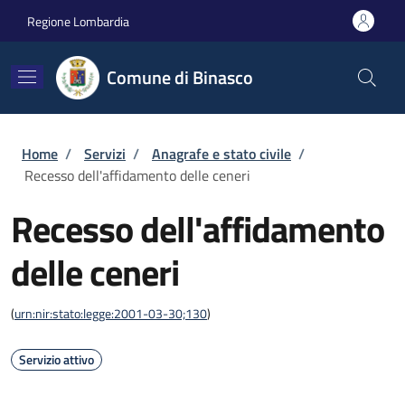
Salta al contenuto principale
Skip to footer content
Regione Lombardia
Comune di Binasco
Briciole di pane
Home
/
Servizi
/
Anagrafe e stato civile
/
Recesso dell'affidamento delle ceneri
Recesso dell'affidamento
delle ceneri
(
urn:nir:stato:legge:2001-03-30;130
)
Servizio attivo