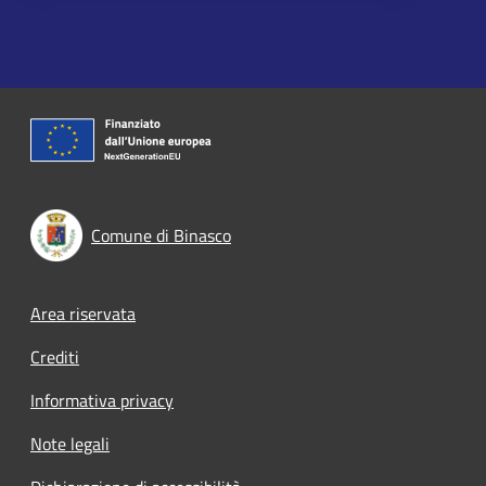
Comune di Binasco
Footer menu
Area riservata
Crediti
Informativa privacy
Note legali