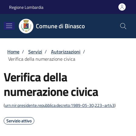
Salta al contenuto principale
Skip to footer content
Regione Lombardia
Comune di Binasco
Briciole di pane
Home
/
Servizi
/
Autorizzazioni
/
Verifica della numerazione civica
Verifica della
numerazione civica
(
urn:nir:presidente.repubblica:decreto:1989-05-30;223~art43
)
Servizio attivo