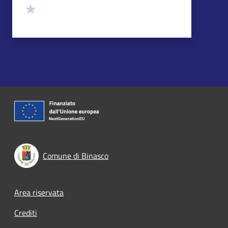
Valuta 1 stelle su 5
Comune di Binasco
Footer menu
Area riservata
Crediti