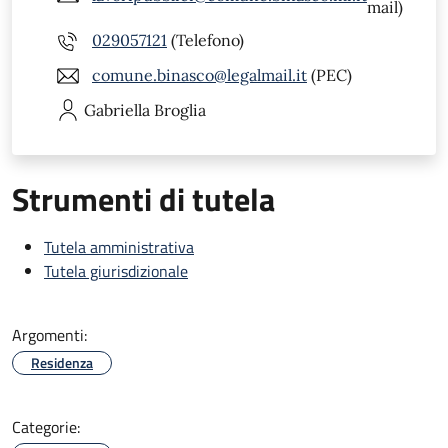
mail)
029057121
(Telefono)
comune.binasco@legalmail.it
(PEC)
Gabriella
Broglia
Strumenti di tutela
Tutela amministrativa
Tutela giurisdizionale
Argomenti:
Residenza
Categorie: