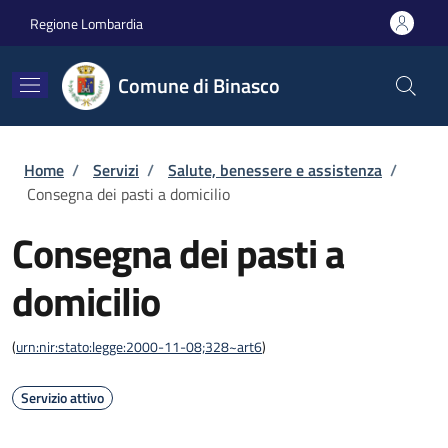
Salta al contenuto principale
Skip to footer content
Regione Lombardia
Comune di Binasco
Briciole di pane
Home
/
Servizi
/
Salute, benessere e assistenza
/
Consegna dei pasti a domicilio
Consegna dei pasti a
domicilio
(
urn:nir:stato:legge:2000-11-08;328~art6
)
Servizio attivo