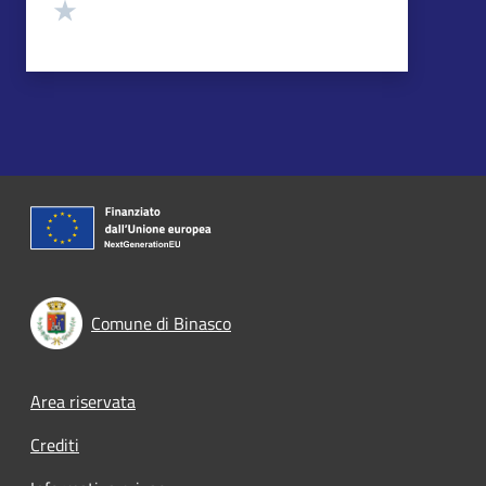
Valuta 1 stelle su 5
Comune di Binasco
Footer menu
Area riservata
Crediti