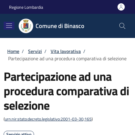
Salta al contenuto principale
Skip to footer content
Regione Lombardia
Comune di Binasco
Briciole di pane
Home
/
Servizi
/
Vita lavorativa
/
Partecipazione ad una procedura comparativa di selezione
Partecipazione ad una
procedura comparativa di
selezione
(
urn:nir:stato:decreto.legislativo:2001-03-30;165
)
Servizio attivo