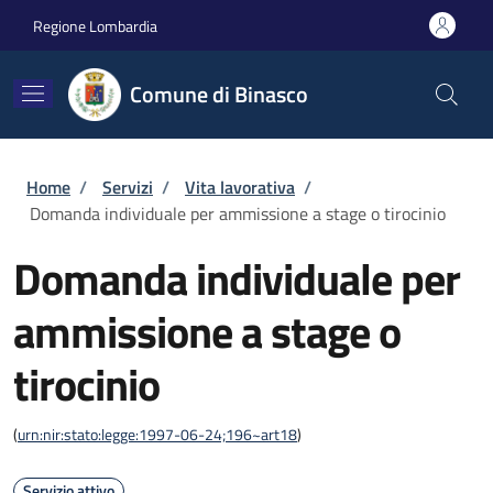
Salta al contenuto principale
Skip to footer content
Regione Lombardia
Comune di Binasco
Briciole di pane
Home
/
Servizi
/
Vita lavorativa
/
Domanda individuale per ammissione a stage o tirocinio
Domanda individuale per
ammissione a stage o
tirocinio
(
urn:nir:stato:legge:1997-06-24;196~art18
)
Servizio attivo