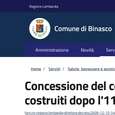
Salta al contenuto principale
Skip to footer content
Regione Lombardia
Comune di Binasco
Amministrazione
Novità
Serv
Briciole di pane
Home
/
Servizi
/
Salute, benessere e assis
Concessione del co
costruiti dopo l'
(
urn:nir:regione.lombardia;direttore:decreto:2009-12-15;1