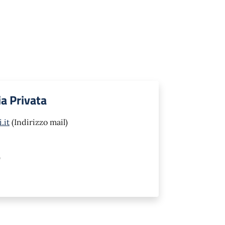
ia Privata
.it
(Indirizzo mail)
)