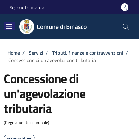
Salta al contenuto principale
Skip to footer content
Regione Lombardia
Comune di Binasco
Briciole di pane
Home
/
Servizi
/
Tributi, finanze e contravvenzioni
/
Concessione di un'agevolazione tributaria
Concessione di
un'agevolazione
tributaria
(Regolamento comunale)
Servizio attivo