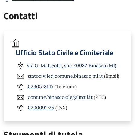
Contatti
Ufficio Stato Civile e Cimiteriale
Via G. Matteotti, snc 20082 Binasco (MI)
statocivile@comune.binasco.mi.it
(Email)
0290578147
(Telefono)
comune.binasco@legalmail.it
(PEC)
0290091725
(FAX)
Strumenti di tutela