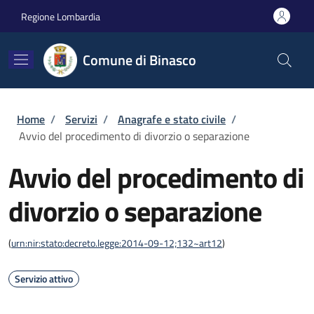
Salta al contenuto principale
Skip to footer content
Regione Lombardia
Comune di Binasco
Briciole di pane
Home
/
Servizi
/
Anagrafe e stato civile
/
Avvio del procedimento di divorzio o separazione
Avvio del procedimento di
divorzio o separazione
(
urn:nir:stato:decreto.legge:2014-09-12;132~art12
)
Servizio attivo