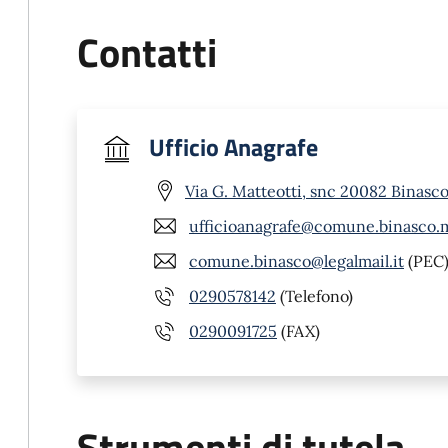
Contatti
Ufficio Anagrafe
Via G. Matteotti, snc 20082 Binasco
ufficioanagrafe@comune.binasco.m
comune.binasco@legalmail.it
(PEC
0290578142
(Telefono)
0290091725
(FAX)
Strumenti di tutela