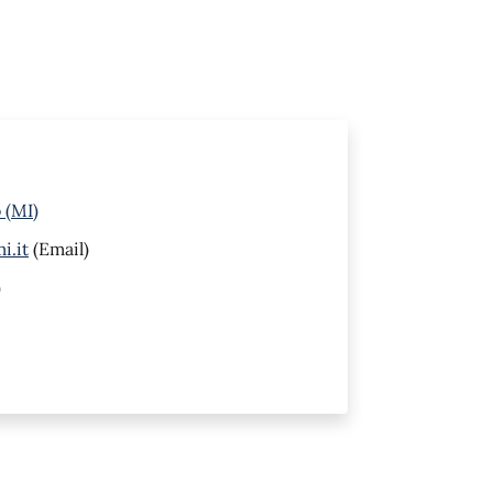
 (MI)
i.it
(Email)
)