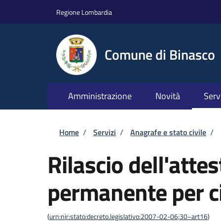
Salta al contenuto principale
Skip to footer content
Regione Lombardia
Comune di Binasco
Amministrazione
Novità
Serv
Briciole di pane
Home
/
Servizi
/
Anagrafe e stato civile
/
Rilascio dell'atte
permanente per ci
(
urn:nir:stato:decreto.legislativo:2007-02-06;30~art16
)