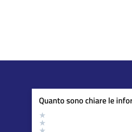
Quanto sono chiare le info
Valutazione
Valuta 5 stelle su 5
Valuta 4 stelle su 5
Valuta 3 stelle su 5