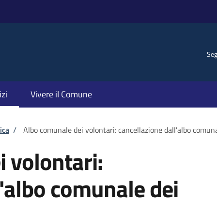
Seg
izi
Vivere il Comune
ica
/
Albo comunale dei volontari: cancellazione dall'albo comuna
 volontari:
l'albo comunale dei