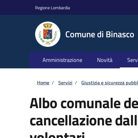
Salta al contenuto principale
Skip to footer content
Regione Lombardia
Comune di Binasco
Amministrazione
Novità
Serv
Briciole di pane
Home
/
Servizi
/
Giustizia e sicurezza pubbl
Albo comunale dei
cancellazione dal
volontari